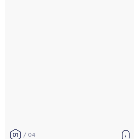
Accueil
Réalisations
À propos
Contact
Mentions légales
|
Conditions générales de
vente
hello@aurelienbobenrieth.fr
© Aurélien BOBENRIETH 2024. Tous droits réservés.
01
04