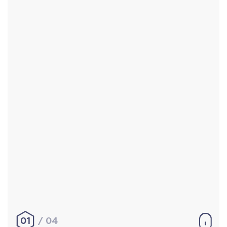
Accueil
Réalisations
À propos
Contact
Mentions légales
|
Conditions générales de
vente
hello@aurelienbobenrieth.fr
© Aurélien BOBENRIETH 2024. Tous droits réservés.
01
04