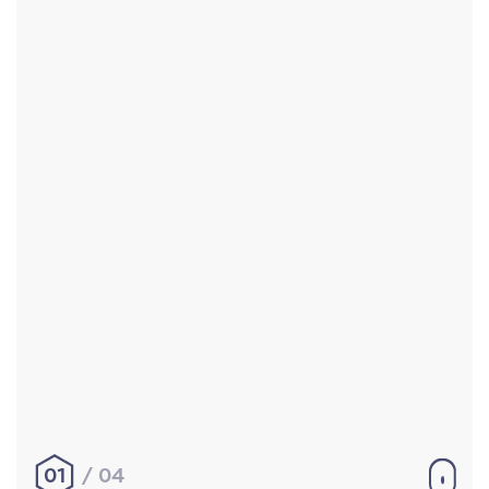
Accueil
Réalisations
À propos
Contact
Mentions légales
|
Conditions générales de
vente
hello@aurelienbobenrieth.fr
© Aurélien BOBENRIETH 2024. Tous droits réservés.
01
04