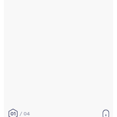
Accueil
Réalisations
À propos
Contact
Mentions légales
|
Conditions générales de
vente
hello@aurelienbobenrieth.fr
© Aurélien BOBENRIETH 2024. Tous droits réservés.
01
04