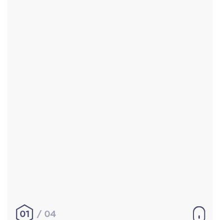
Accueil
Réalisations
À propos
Contact
Mentions légales
|
Conditions générales de
vente
hello@aurelienbobenrieth.fr
© Aurélien BOBENRIETH 2024. Tous droits réservés.
01
04