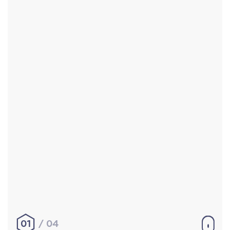
Accueil
Réalisations
À propos
Contact
Mentions légales
|
Conditions générales de
vente
hello@aurelienbobenrieth.fr
© Aurélien BOBENRIETH 2024. Tous droits réservés.
01
04