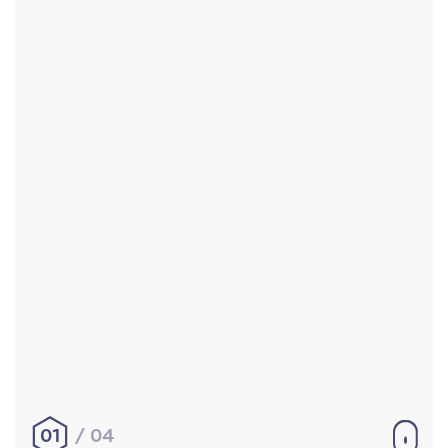
Accueil
Réalisations
À propos
Contact
Mentions légales
|
Conditions générales de
vente
hello@aurelienbobenrieth.fr
© Aurélien BOBENRIETH 2024. Tous droits réservés.
01
04