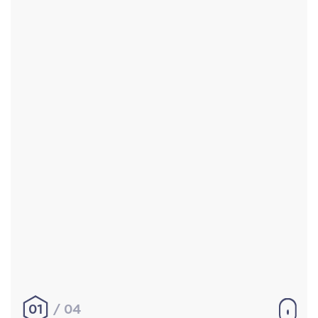
Accueil
Réalisations
À propos
Contact
Mentions légales
|
Conditions générales de
vente
hello@aurelienbobenrieth.fr
© Aurélien BOBENRIETH 2024. Tous droits réservés.
01
04