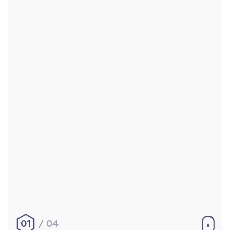
Accueil
Réalisations
À propos
Contact
Mentions légales
|
Conditions générales de
vente
hello@aurelienbobenrieth.fr
© Aurélien BOBENRIETH 2024. Tous droits réservés.
01
04