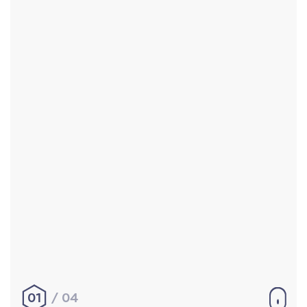
Accueil
Réalisations
À propos
Contact
Mentions légales
|
Conditions générales de
vente
hello@aurelienbobenrieth.fr
© Aurélien BOBENRIETH 2024. Tous droits réservés.
01
04