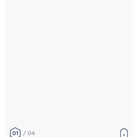
Accueil
Réalisations
À propos
Contact
Mentions légales
|
Conditions générales de
vente
hello@aurelienbobenrieth.fr
© Aurélien BOBENRIETH 2024. Tous droits réservés.
01
04