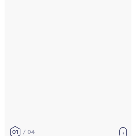
Accueil
Réalisations
À propos
Contact
Mentions légales
|
Conditions générales de
vente
hello@aurelienbobenrieth.fr
© Aurélien BOBENRIETH 2024. Tous droits réservés.
01
04