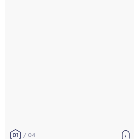
Accueil
Réalisations
À propos
Contact
Mentions légales
|
Conditions générales de
vente
hello@aurelienbobenrieth.fr
© Aurélien BOBENRIETH 2024. Tous droits réservés.
01
04