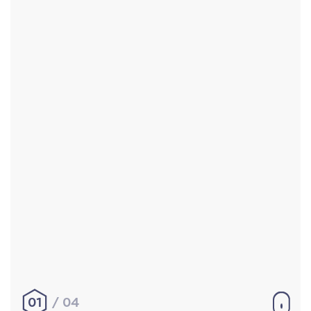
Accueil
Réalisations
À propos
Contact
Mentions légales
|
Conditions générales de
vente
hello@aurelienbobenrieth.fr
© Aurélien BOBENRIETH 2024. Tous droits réservés.
01
04