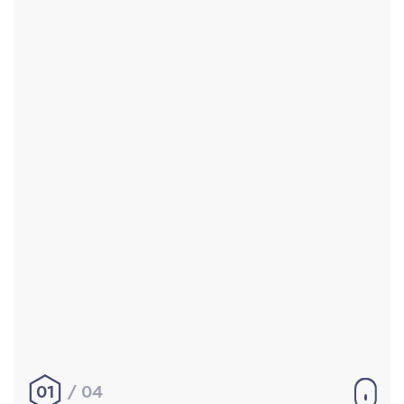
Accueil
Réalisations
À propos
Contact
Mentions légales
|
Conditions générales de
vente
hello@aurelienbobenrieth.fr
© Aurélien BOBENRIETH 2024. Tous droits réservés.
01
04