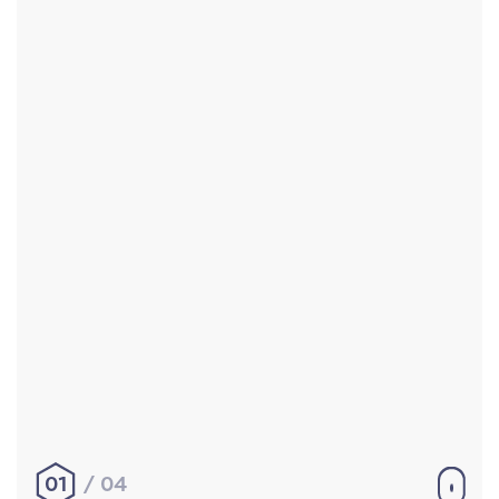
Accueil
Réalisations
À propos
Contact
Mentions légales
|
Conditions générales de
vente
hello@aurelienbobenrieth.fr
© Aurélien BOBENRIETH 2024. Tous droits réservés.
01
04