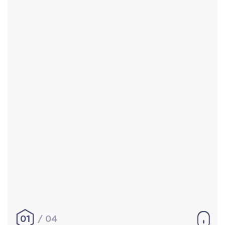
Accueil
Réalisations
À propos
Contact
Mentions légales
|
Conditions générales de
vente
hello@aurelienbobenrieth.fr
© Aurélien BOBENRIETH 2024. Tous droits réservés.
01
04