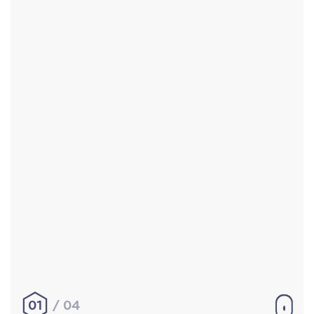
Accueil
Réalisations
À propos
Contact
Mentions légales
|
Conditions générales de
vente
hello@aurelienbobenrieth.fr
© Aurélien BOBENRIETH 2024. Tous droits réservés.
01
04