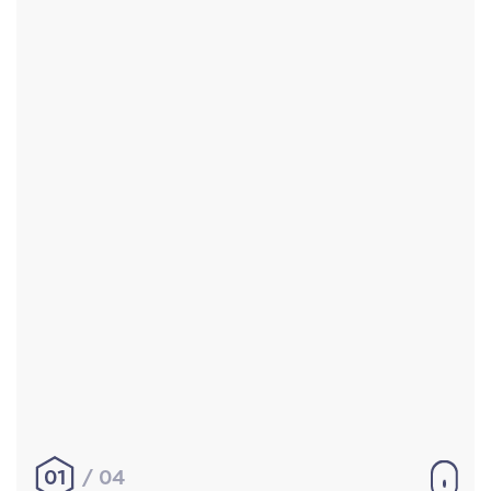
Accueil
Réalisations
À propos
Contact
Mentions légales
|
Conditions générales de
vente
hello@aurelienbobenrieth.fr
© Aurélien BOBENRIETH 2024. Tous droits réservés.
01
04