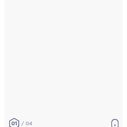
Accueil
Réalisations
À propos
Contact
Mentions légales
|
Conditions générales de
vente
hello@aurelienbobenrieth.fr
© Aurélien BOBENRIETH 2024. Tous droits réservés.
01
04