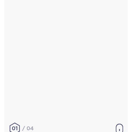
Accueil
Réalisations
À propos
Contact
Mentions légales
|
Conditions générales de
vente
hello@aurelienbobenrieth.fr
© Aurélien BOBENRIETH 2024. Tous droits réservés.
01
04