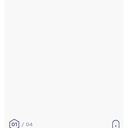
Accueil
Réalisations
À propos
Contact
Mentions légales
|
Conditions générales de
vente
hello@aurelienbobenrieth.fr
© Aurélien BOBENRIETH 2024. Tous droits réservés.
01
04