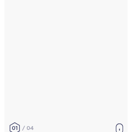
Accueil
Réalisations
À propos
Contact
Mentions légales
|
Conditions générales de
vente
hello@aurelienbobenrieth.fr
© Aurélien BOBENRIETH 2024. Tous droits réservés.
01
04