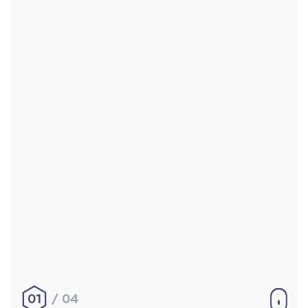
Accueil
Réalisations
À propos
Contact
Mentions légales
|
Conditions générales de
vente
hello@aurelienbobenrieth.fr
© Aurélien BOBENRIETH 2024. Tous droits réservés.
01
04