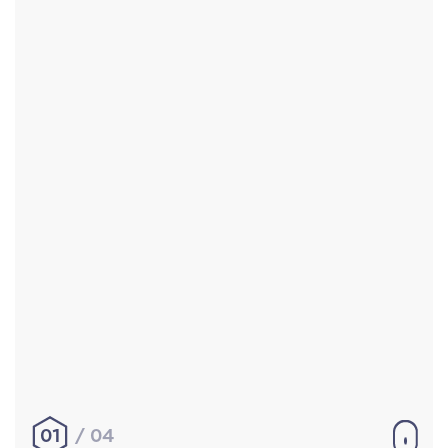
Accueil
Réalisations
À propos
Contact
Mentions légales
|
Conditions générales de
vente
hello@aurelienbobenrieth.fr
© Aurélien BOBENRIETH 2024. Tous droits réservés.
01
04