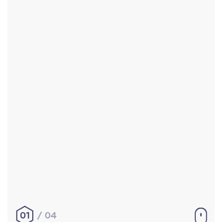
Accueil
Réalisations
À propos
Contact
Mentions légales
|
Conditions générales de
vente
hello@aurelienbobenrieth.fr
© Aurélien BOBENRIETH 2024. Tous droits réservés.
01
04