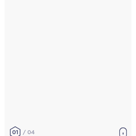
Accueil
Réalisations
À propos
Contact
Mentions légales
|
Conditions générales de
vente
hello@aurelienbobenrieth.fr
© Aurélien BOBENRIETH 2024. Tous droits réservés.
01
04