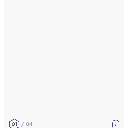
Accueil
Réalisations
À propos
Contact
Mentions légales
|
Conditions générales de
vente
hello@aurelienbobenrieth.fr
© Aurélien BOBENRIETH 2024. Tous droits réservés.
01
04