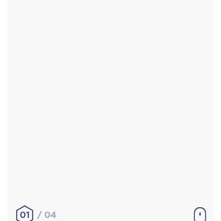
Accueil
Réalisations
À propos
Contact
Mentions légales
|
Conditions générales de
vente
hello@aurelienbobenrieth.fr
© Aurélien BOBENRIETH 2024. Tous droits réservés.
01
04