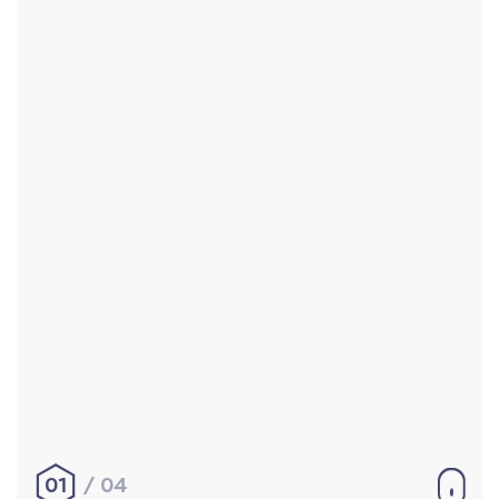
Accueil
Réalisations
À propos
Contact
Mentions légales
|
Conditions générales de
vente
hello@aurelienbobenrieth.fr
© Aurélien BOBENRIETH 2024. Tous droits réservés.
01
04