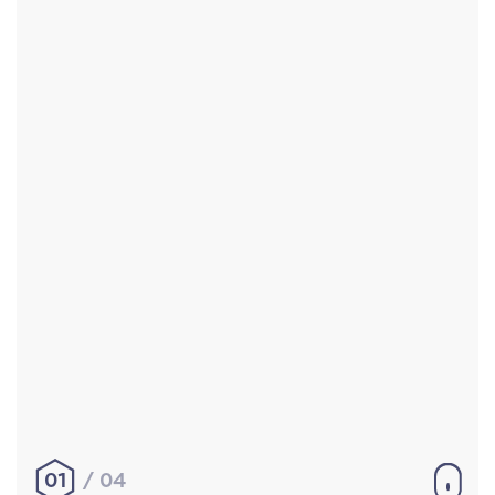
Accueil
Réalisations
À propos
Contact
Mentions légales
|
Conditions générales de
vente
hello@aurelienbobenrieth.fr
© Aurélien BOBENRIETH 2024. Tous droits réservés.
01
04