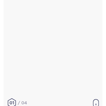
Accueil
Réalisations
À propos
Contact
Mentions légales
|
Conditions générales de
vente
hello@aurelienbobenrieth.fr
© Aurélien BOBENRIETH 2024. Tous droits réservés.
01
04