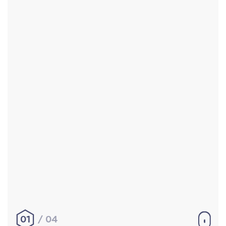
Accueil
Réalisations
À propos
Contact
Mentions légales
|
Conditions générales de
vente
hello@aurelienbobenrieth.fr
© Aurélien BOBENRIETH 2024. Tous droits réservés.
01
04