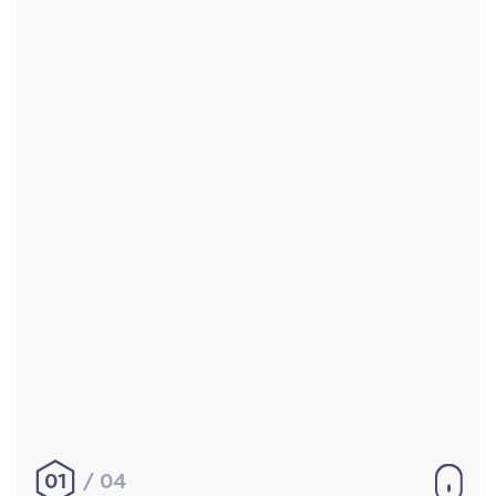
Accueil
Réalisations
À propos
Contact
Mentions légales
|
Conditions générales de
vente
hello@aurelienbobenrieth.fr
© Aurélien BOBENRIETH 2024. Tous droits réservés.
01
04