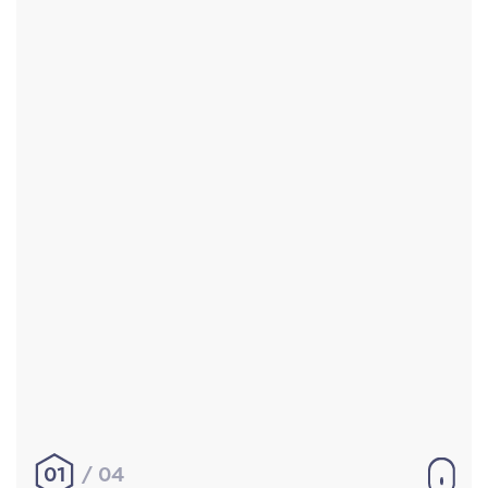
Accueil
Réalisations
À propos
Contact
Mentions légales
|
Conditions générales de
vente
hello@aurelienbobenrieth.fr
© Aurélien BOBENRIETH 2024. Tous droits réservés.
01
04