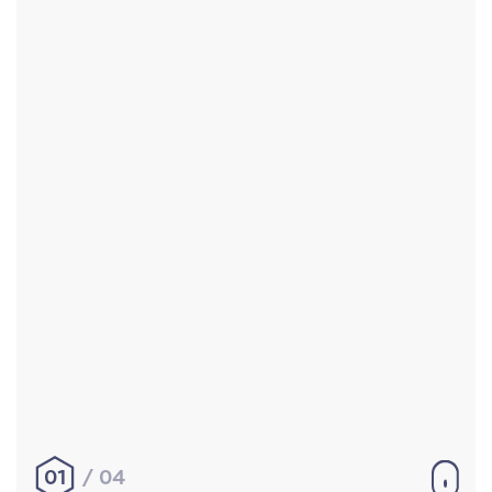
Accueil
Réalisations
À propos
Contact
Mentions légales
|
Conditions générales de
vente
hello@aurelienbobenrieth.fr
© Aurélien BOBENRIETH 2024. Tous droits réservés.
01
04