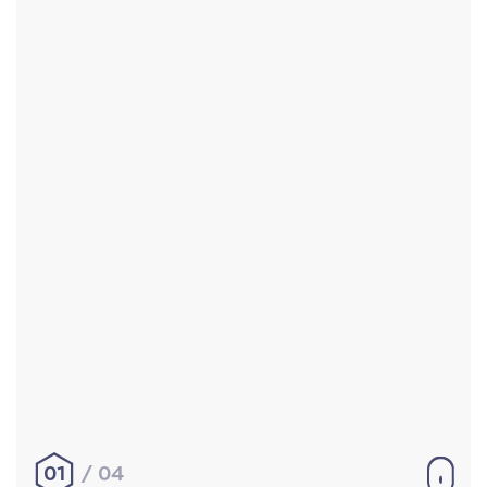
Accueil
Réalisations
À propos
Contact
Mentions légales
|
Conditions générales de
vente
hello@aurelienbobenrieth.fr
© Aurélien BOBENRIETH 2024. Tous droits réservés.
01
04