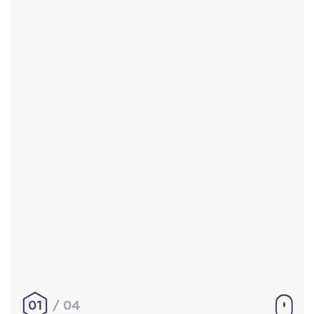
Accueil
Réalisations
À propos
Contact
Mentions légales
|
Conditions générales de
vente
hello@aurelienbobenrieth.fr
© Aurélien BOBENRIETH 2024. Tous droits réservés.
01
04