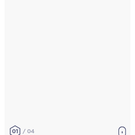
Accueil
Réalisations
À propos
Contact
Mentions légales
|
Conditions générales de
vente
hello@aurelienbobenrieth.fr
© Aurélien BOBENRIETH 2024. Tous droits réservés.
01
04