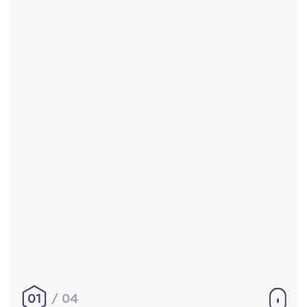
Accueil
Réalisations
À propos
Contact
Mentions légales
|
Conditions générales de
vente
hello@aurelienbobenrieth.fr
© Aurélien BOBENRIETH 2024. Tous droits réservés.
01
04