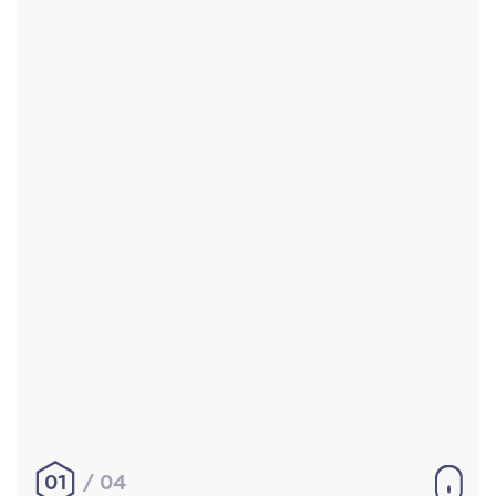
Accueil
Réalisations
À propos
Contact
Mentions légales
|
Conditions générales de
vente
hello@aurelienbobenrieth.fr
© Aurélien BOBENRIETH 2024. Tous droits réservés.
01
04