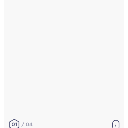
Accueil
Réalisations
À propos
Contact
Mentions légales
|
Conditions générales de
vente
hello@aurelienbobenrieth.fr
© Aurélien BOBENRIETH 2024. Tous droits réservés.
01
04