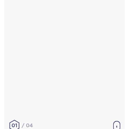
Accueil
Réalisations
À propos
Contact
Mentions légales
|
Conditions générales de
vente
hello@aurelienbobenrieth.fr
© Aurélien BOBENRIETH 2024. Tous droits réservés.
01
04