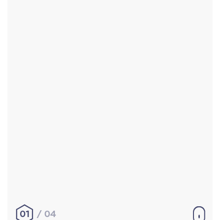
Accueil
Réalisations
À propos
Contact
Mentions légales
|
Conditions générales de
vente
hello@aurelienbobenrieth.fr
© Aurélien BOBENRIETH 2024. Tous droits réservés.
01
04