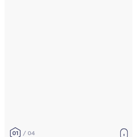
Accueil
Réalisations
À propos
Contact
Mentions légales
|
Conditions générales de
vente
hello@aurelienbobenrieth.fr
© Aurélien BOBENRIETH 2024. Tous droits réservés.
01
04