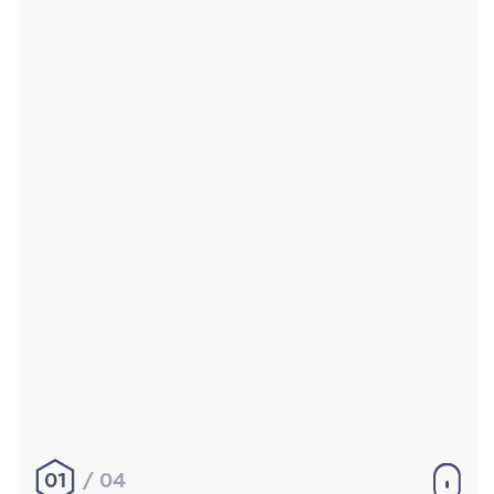
Accueil
Réalisations
À propos
Contact
Mentions légales
|
Conditions générales de
vente
hello@aurelienbobenrieth.fr
© Aurélien BOBENRIETH 2024. Tous droits réservés.
01
04