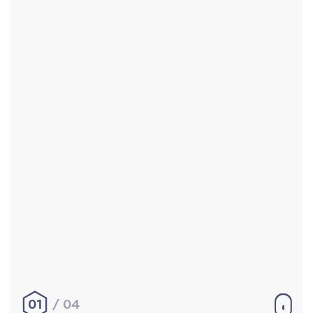
Accueil
Réalisations
À propos
Contact
Mentions légales
|
Conditions générales de
vente
hello@aurelienbobenrieth.fr
© Aurélien BOBENRIETH 2024. Tous droits réservés.
01
04