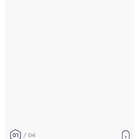
Accueil
Réalisations
À propos
Contact
Mentions légales
|
Conditions générales de
vente
hello@aurelienbobenrieth.fr
© Aurélien BOBENRIETH 2024. Tous droits réservés.
01
04