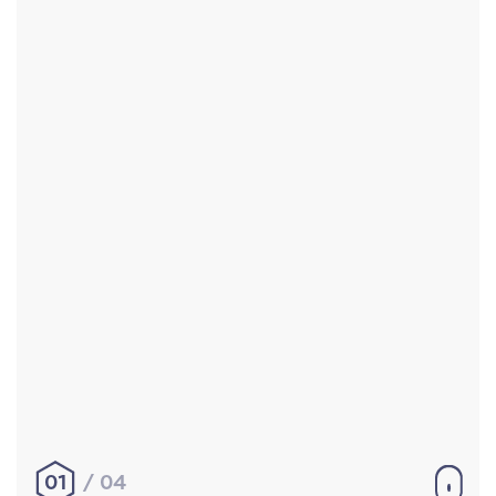
Accueil
Réalisations
À propos
Contact
Mentions légales
|
Conditions générales de
vente
hello@aurelienbobenrieth.fr
© Aurélien BOBENRIETH 2024. Tous droits réservés.
01
04