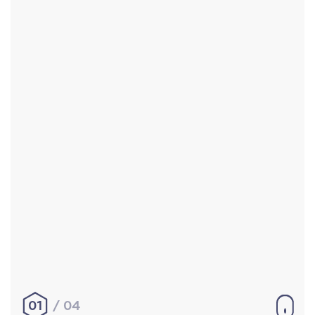
Accueil
Réalisations
À propos
Contact
Mentions légales
|
Conditions générales de
vente
hello@aurelienbobenrieth.fr
© Aurélien BOBENRIETH 2024. Tous droits réservés.
01
04